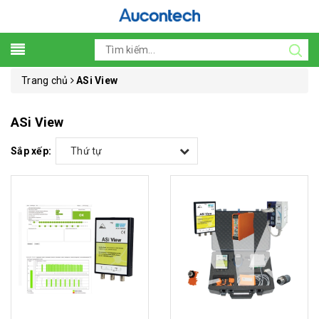
Trang chủ
ASi View
ASi View
Sắp xếp:
Thứ tự