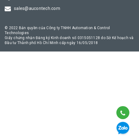
truyền thông công nghiệp an toàn, giúp quá trình chuyển đổi số
sales@aucontech.com
của doanh nghiệp diễn ra thuận lợi nhất.
© 2022 Bản quyền của Công ty TNHH Automation & Control
Technologies
Giấy chứng nhận Đăng ký Kinh doanh số 0315051128 do Sở Kế hoạch và
Đầu tư Thành phố Hồ Chí Minh cấp ngày 16/05/2018