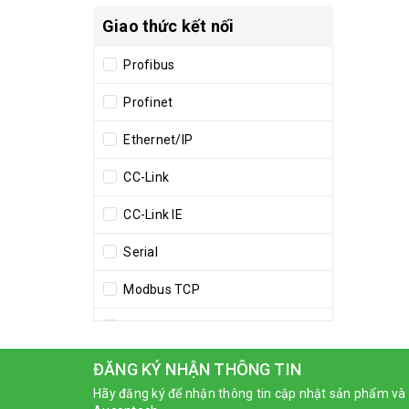
Giao thức kết nối
Profibus
Profinet
Ethernet/IP
CC-Link
CC-Link IE
Serial
Modbus TCP
Modbus RTU
Modbus Plus
ĐĂNG KÝ NHẬN THÔNG TIN
Hãy đăng ký để nhận thông tin cập nhật sản phẩm và 
EtherCAT