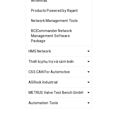
Antennas
Products Powered by Rajant
Network Management Tools
BC|Commander Network
Management Software
Package
HMS Network
Thiết bị phụ trợ và cảm biến
CSS CAN For Automotive
ASRock Industrial
METRUS Valve Test Bench GmbH
Automation Tools