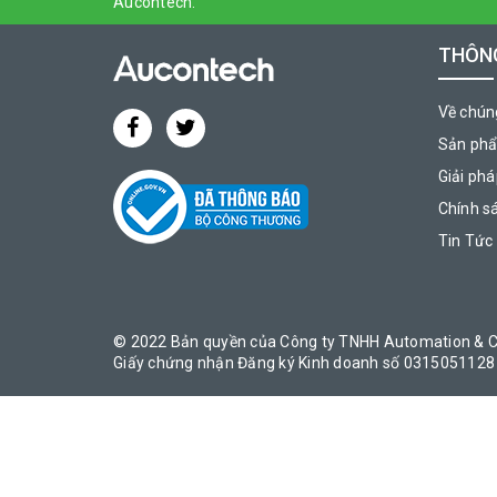
Aucontech.
Powerlink
THÔNG
DeviceNet
Về chúng
ControlNet
Sản ph
AS-Interface
Giải ph
Chính s
M-Bus
Tin Tức
CANopen
Lonworks
© 2022 Bản quyền của Công ty TNHH Automation & C
Interbus
Giấy chứng nhận Đăng ký Kinh doanh số 0315051128 
MQTT
OPC-UA
AS-Interface