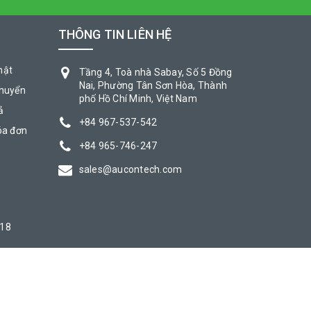
THÔNG TIN LIÊN HỆ
mật
Tầng 4, Toà nhà Sabay, Số 5 Đồng
Nai, Phường Tân Sơn Hòa, Thành
chuyển
phố Hồ Chí Minh, Việt Nam
ả
+84 967-537-542
óa đơn
+84 965-746-247
sales@aucontech.com
018