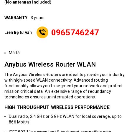
(
No antennas included
)
WARRANTY
:
3 years
0965746247
Liên hệ tư vấn
Mô tả
Anybus Wireless Router WLAN
The Anybus Wireless Routers are ideal to provide your industry
with high-speed WLAN connectivity. Advanced routing
functionality allows you to segment your network and protect
mission critical data. An extensive range of redundancy
technologies ensures uninterrupted operations.
HIGH THROUGHPUT WIRELESS PERFORMANCE
Dual radio, 2.4 GHz or 5 GHz WLAN for local coverage, up to
866 Mbit/s