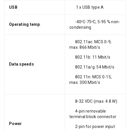
USB
1 x USB type A
-40
C-75
C, 5-95 % non-
o
o
Operating temp
.
condensing
802.11ac: MCS 0-9,
max. 866 Mbit/s
802.11b: 11 Mbit/s
Data speeds
802.11a/g: 54 Mbit/s
802.11n: MCS 0-15,
max. 300 Mbit/s
8-32 VDC (max. 4.8 W)
4-pin removable
terminal block connector
Power
2-pin for power input