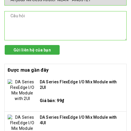
Gửi liên hệ của bạn
Được mua gần đây
DA Series FlexEdge I/O Mix Module with
2UI
Giá bán: 99₫
DA Series FlexEdge I/O Mix Module with
4UI