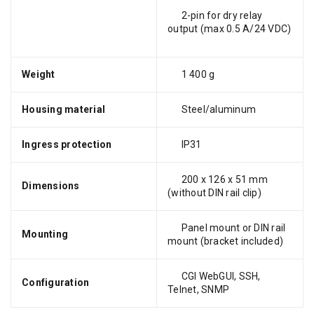
2-pin for dry relay
output (max 0.5 A/24 VDC)
Weight
1 400 g
Housing material
Steel/aluminum
Ingress protection
IP31
200 x 126 x 51 mm
Dimensions
(without DIN rail clip)
Panel mount or DIN rail
Mounting
mount (bracket included)
CGI WebGUI, SSH,
Configuration
Telnet, SNMP