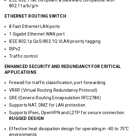
IEEE 802.11ac compliant & backward compatible with
802.11a/b/g/n
ETHERNET ROUTING SWITCH
8 Fast Ethernet LAN ports
1 Gigabit Ethernet WAN port
IEEE 802.1p QoS/802.1Q VLAN priority tagging
RIPv2
Traffic control
ENHANCED SECURITY AND REDUNDANCY FOR CRITICAL
APPLICATIONS
Firewall for traffic classification, port forwarding
VRRP (Virtual Routing Redundancy Protocol).
GRE (Generic Routing Encapsulation RFC2784)
Supports NAT, DMZ for LAN protection
Supports IPsec, OpenVPN and L2TP for secure connection
RUGGED DESIGN
Effective heat dissipation design for operating in -40 to 75°C
environments