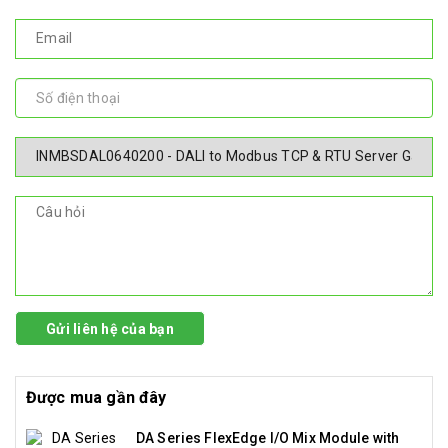
Gửi liên hệ của bạn
Được mua gần đây
DA Series FlexEdge I/O Mix Module with