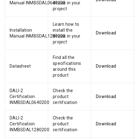
Manual INMBSDAL0640200
device in your
project
Learn how to
Installation
install the
Download
Manual INMBSDAL1280200
device in your
project
Find all the
specifications
Datasheet
Download
around this
product
DALI-2
Check the
Certification
product
Download
INMBSDAL0640200
certification
DALI-2
Check the
Certification
product
Download
INMBSDAL1280200
certification