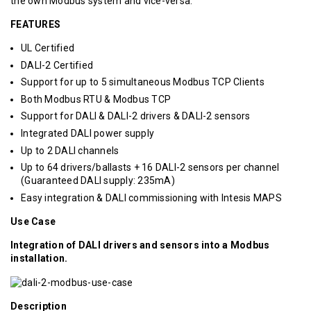
the own Modbus system and vice-versa.
FEATURES
UL Certified
DALI-2 Certified
Support for up to 5 simultaneous Modbus TCP Clients
Both Modbus RTU & Modbus TCP
Support for DALI & DALI-2 drivers & DALI-2 sensors
Integrated DALI power supply
Up to 2 DALI channels
Up to 64 drivers/ballasts + 16 DALI-2 sensors per channel
(Guaranteed DALI supply: 235mA)
Easy integration & DALI commissioning with Intesis MAPS
Use Case
Integration of DALI drivers and sensors into a Modbus
installation.
Description