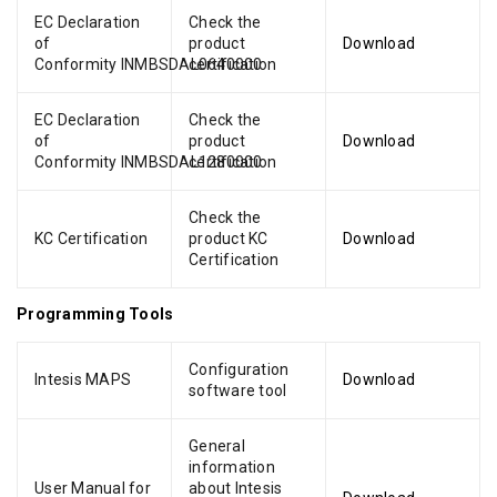
EC Declaration
Check the
of
product
Download
Conformity INMBSDAL0640000
certification
EC Declaration
Check the
of
product
Download
Conformity INMBSDAL1280000
certification
Check the
KC Certification
product KC
Download
Certification
Programming Tools
Configuration
Intesis MAPS
Download
software tool
General
information
User Manual for
about Intesis