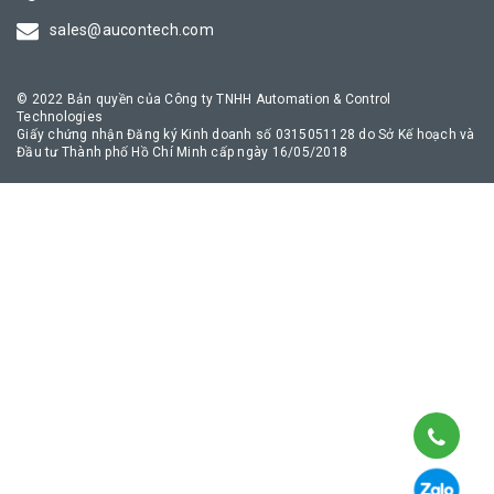
truyền thông công nghiệp an toàn, giúp quá trình chuyển đổi số
sales@aucontech.com
của doanh nghiệp diễn ra thuận lợi nhất.
© 2022 Bản quyền của Công ty TNHH Automation & Control
Technologies
Giấy chứng nhận Đăng ký Kinh doanh số 0315051128 do Sở Kế hoạch và
Đầu tư Thành phố Hồ Chí Minh cấp ngày 16/05/2018