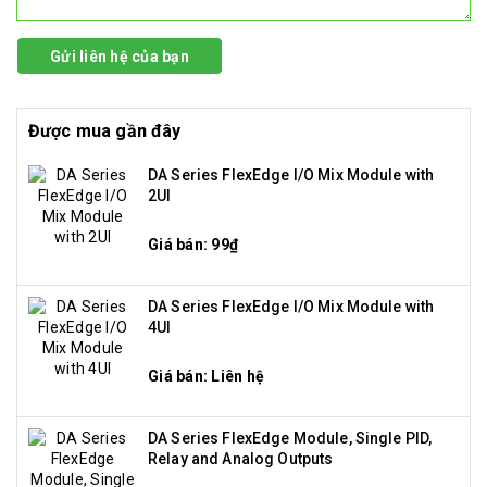
Gửi liên hệ của bạn
Được mua gần đây
DA Series FlexEdge I/O Mix Module with
2UI
Giá bán: 99₫
DA Series FlexEdge I/O Mix Module with
4UI
Giá bán: Liên hệ
DA Series FlexEdge Module, Single PID,
Relay and Analog Outputs