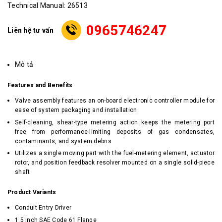
Technical Manual: 26513
0965746247
Liên hệ tư vấn
Mô tả
Features and Benefits
Valve assembly features an on-board electronic controller module for
ease of system packaging and installation
Self-cleaning, shear-type metering action keeps the metering port
free from performance-limiting deposits of gas condensates,
contaminants, and system debris
Utilizes a single moving part with the fuel-metering element, actuator
rotor, and position feedback resolver mounted on a single solid-piece
shaft
Product Variants
Conduit Entry Driver
1.5 inch SAE Code 61 Flange