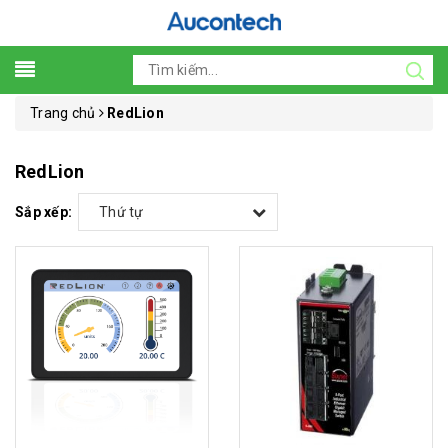
Trang chủ
RedLion
RedLion
Sắp xếp:
Thứ tự