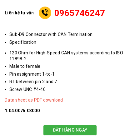
0965746247
Liên hệ tư vấn
Sub-D9 Connector with CAN Termination
Specification
120 Ohm for High-Speed CAN systems according to ISO
11898-2
Male to female
Pin assignment 1-to-1
RT between pin 2 and 7
Screw UNC #4-40
Data sheet as PDF download
1.04.0075.03000
ĐẶT HÀNG NGAY