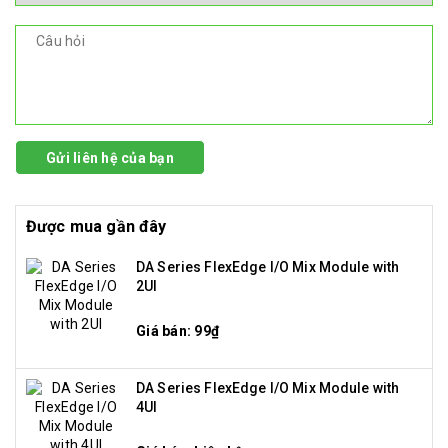
Gửi liên hệ của bạn
Được mua gần đây
DA Series FlexEdge I/O Mix Module with
2UI
Giá bán: 99₫
DA Series FlexEdge I/O Mix Module with
4UI