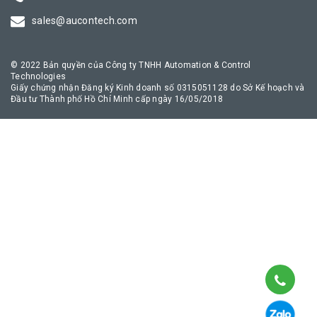
truyền thông công nghiệp an toàn, giúp quá trình chuyển đổi số
sales@aucontech.com
của doanh nghiệp diễn ra thuận lợi nhất.
© 2022 Bản quyền của Công ty TNHH Automation & Control
Technologies
Giấy chứng nhận Đăng ký Kinh doanh số 0315051128 do Sở Kế hoạch và
Đầu tư Thành phố Hồ Chí Minh cấp ngày 16/05/2018