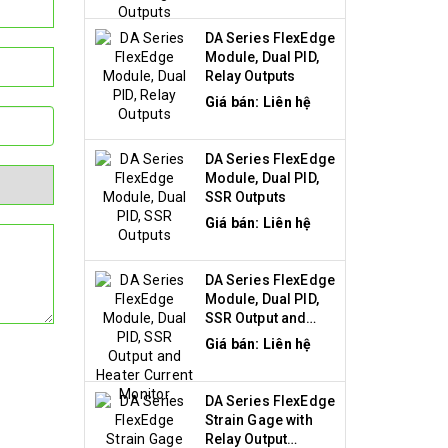
DA Series FlexEdge
Module, Dual PID,
Relay Outputs
Giá bán: Liên hệ
DA Series FlexEdge
Module, Dual PID,
SSR Outputs
Giá bán: Liên hệ
DA Series FlexEdge
Module, Dual PID,
SSR Output and
Heater Current
Giá bán: Liên hệ
Monitor
DA Series FlexEdge
Strain Gage with
Relay Output