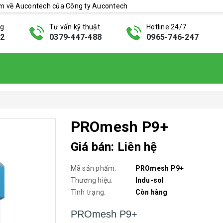
ẩm về Aucontech của Công ty Aucontech
ng
Tư vấn kỹ thuật
Hotline 24/7
42
0379-447-488
0965-746-247
PROmesh P9+
Giá bán: Liên hệ
Mã sản phẩm:
PROmesh P9+
Thương hiệu:
Indu-sol
Tình trạng:
Còn hàng
PROmesh P9+