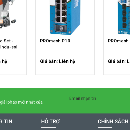
c Set -
PROmesh P10
PROmesh 
Indu-sol
n hệ
Giá bán: Liên hệ
Giá bán: L
IẾT
CHI TIẾT
CH
giải pháp mới nhất của
 TIN
HỖ TRỢ
CHÍNH SÁCH