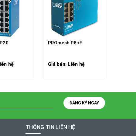
P20
PROmesh P8+F
PROme
iên hệ
Giá bán: Liên hệ
Giá bán
I TIẾT
CHI TIẾT
ĐĂNG KÝ NGAY
THÔNG TIN LIÊN HỆ