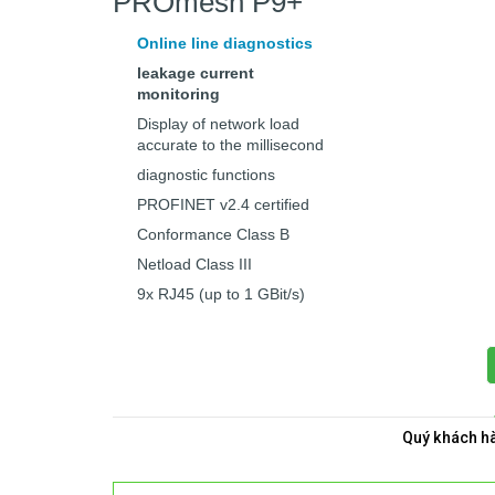
PROmesh P9+
Online line diagnostics
leakage current
monitoring
Display of network load
accurate to the millisecond
diagnostic functions
PROFINET v2.4 certified
Conformance Class B
Netload Class III
9x RJ45 (up to 1 GBit/s)
Quý khách hà