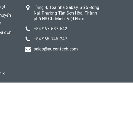
mật
Tầng 4, Toà nhà Sabay, Số 5 Đồng
Nai, Phường Tân Sơn Hòa, Thành
chuyển
phố Hồ Chí Minh, Việt Nam
ả
+84 967-537-542
óa đơn
+84 965-746-247
sales@aucontech.com
018