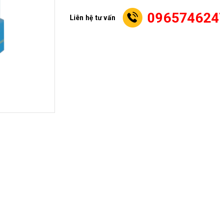
096574624
Liên hệ tư vấn