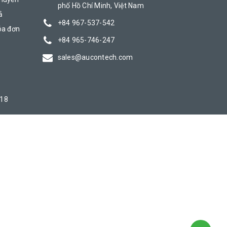
phố Hồ Chí Minh, Việt Nam
ả
+84 967-537-542
óa đơn
+84 965-746-247
sales@aucontech.com
018