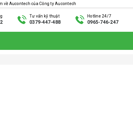
ẩm về Aucontech của Công ty Aucontech
ng
Tư vấn kỹ thuật
Hotline 24/7
42
0379-447-488
0965-746-247