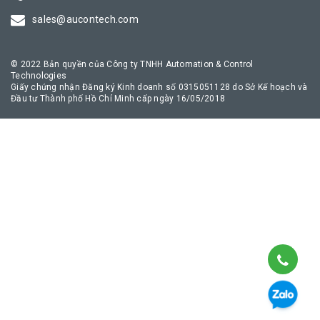
truyền thông công nghiệp an toàn, giúp quá trình chuyển đổi số
sales@aucontech.com
của doanh nghiệp diễn ra thuận lợi nhất.
© 2022 Bản quyền của Công ty TNHH Automation & Control
Technologies
Giấy chứng nhận Đăng ký Kinh doanh số 0315051128 do Sở Kế hoạch và
Đầu tư Thành phố Hồ Chí Minh cấp ngày 16/05/2018