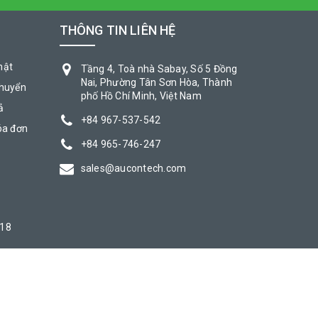
THÔNG TIN LIÊN HỆ
mật
Tầng 4, Toà nhà Sabay, Số 5 Đồng
Nai, Phường Tân Sơn Hòa, Thành
chuyển
phố Hồ Chí Minh, Việt Nam
ả
+84 967-537-542
óa đơn
+84 965-746-247
sales@aucontech.com
018