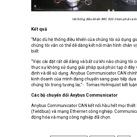
Hệ thống điều khiển BRC 800 ở bên phải và A
Kết quả
“Mặc dù hệ thống điều khiển của chúng tôi sử dụng gi
chúng tôi vẫn có thể dễ dàng kết nối màn hình chân v
biết.
“Việc cài đặt rất dễ dàng và bất cứ khi nào chúng tôi
thực sự không sử dụng giải pháp quá phức tạp ở đây v
định và dễ sử dụng. Anybus Communicator CAN chính l
kinh doanh của mình đang chuyển sang giao tiếp dựa tr
chúng tôi trong tương lai,”- Tomas Holmquist kết luận
Các bộ chuyển đổi Anybus Communicator
Anybus Communicator CAN kết nối hầu hết mọi thiết bị
(fieldbus) và mạng Ethernet công nghiệp. Communicato
động hóa và mạng công nghiệp đã chọn.