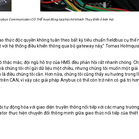
nybus Communicator CÓ THỂ hoạt động tại phà chở khách Thụy Điển ở bên trái.
ao thức độc quyền không tuân theo bất kỳ tiêu chuẩn fieldbus cụ thể 
ịt với hệ thống điều khiển thông qua bộ gateway này,” Tomas Holmqui
 có thắc mắc, đội ngũ hỗ trợ của HMS đều phản hồi rất nhanh chóng. Ch
à chúng tôi chỉ gửi dữ liệu một chiều, nhưng chúng tôi muốn một giả
à điều chúng tôi cần. Hơn nữa, chúng tôi cũng thấy xu hướng trong l
ên CAN, vì vậy các giải pháp Anybus có thể còn trở nên có giá trị hơn
.
 tự động hóa với giao diện truyền thông nối tiếp với các mạng trườn
r thực hiện chuyển đổi thông minh giữa giao thức nối tiếp của thiết 