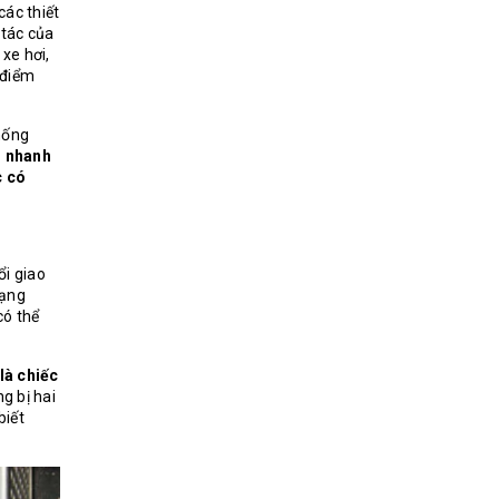
các thiết
 tác của
xe hơi,
 điểm
hống
g nhanh
c có
ổi giao
mạng
ó thể
là chiếc
g bị hai
biết