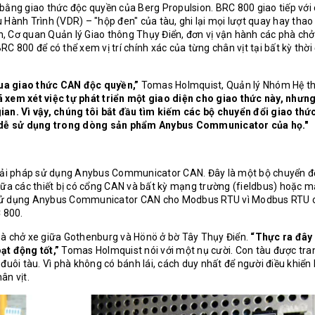
bằng giao thức độc quyền của Berg Propulsion. BRC 800 giao tiếp với 
ệu Hành Trình (VDR) – "hộp đen" của tàu, ghi lại mọi lượt quay hay thao
, Cơ quan Quản lý Giao thông Thụy Điển, đơn vị vận hành các phà chở 
BRC 800 để có thể xem vị trí chính xác của từng chân vịt tại bất kỳ thời
 qua giao thức CAN độc quyền,”
Tomas Holmquist, Quản lý Nhóm Hệ t
 xem xét việc tự phát triển một giao diện cho giao thức này, nhưn
ian. Vì vậy, chúng tôi bắt đầu tìm kiếm các bộ chuyển đổi giao thứ
 dễ sử dụng trong dòng sản phẩm Anybus Communicator của họ."
 giải pháp sử dụng Anybus Communicator CAN. Đây là một bộ chuyển đ
iữa các thiết bị có cổng CAN và bất kỳ mạng trường (fieldbus) hoặc 
n sử dụng Anybus Communicator CAN cho Modbus RTU vì Modbus RTU c
 800.
hà chở xe giữa Gothenburg và Hönö ở bờ Tây Thụy Điển.
“Thực ra đây 
ạt động tốt,”
Tomas Holmquist nói với một nụ cười. Con tàu được tran
đuôi tàu. Vì phà không có bánh lái, cách duy nhất để người điều khiển 
ân vịt.