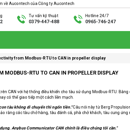
ẩm về Aucontech của Công ty Aucontech
ng
Tư vấn kỹ thuật
Hotline 24/7
42
0379-447-488
0965-746-247
ctivity from Modbus-RTU to CAN in propeller display
M MODBUS-RTU TO CAN IN PROPELLER DISPLAY
a trên CAN với hệ thống điều khiển cho tàu sử dụng Modbus-RTU. Bằng
y có thể giao tiếp một cách liền mạch.
con tàu không di chuyển thì ngốn tiền."
Câu nói này từ Berg Propulsio
bảo rằng các tàu chở hàng, tàu đánh cá, phà chở khách, tàu cung ứng 
 dụng. Anybus Communicator CAN chính là điều chúng tôi cần."