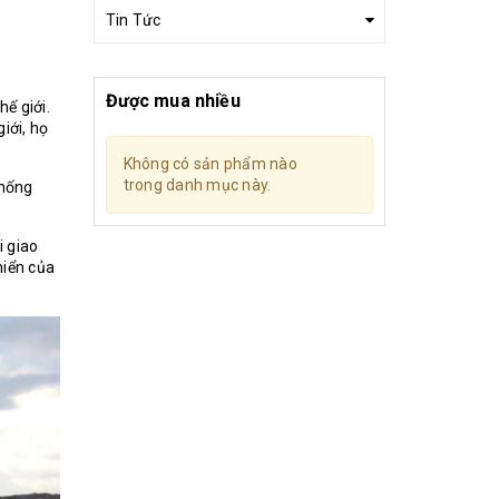
Tin Tức
Được mua nhiều
ế giới.
iới, họ
Không có sản phẩm nào
trong danh mục này.
thống
i giao
hiển của