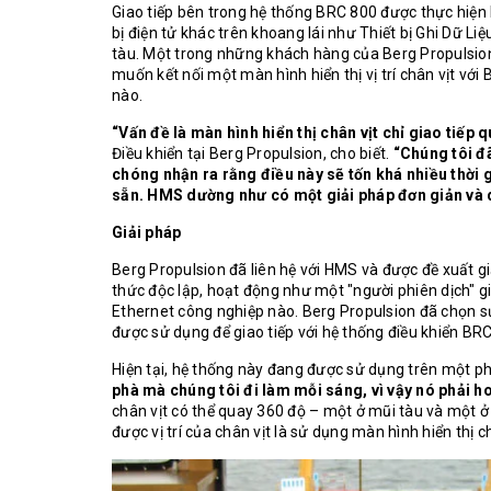
Giao tiếp bên trong hệ thống BRC 800 được thực hiện 
bị điện tử khác trên khoang lái như Thiết bị Ghi Dữ Li
tàu. Một trong những khách hàng của Berg Propulsion
muốn kết nối một màn hình hiển thị vị trí chân vịt với 
nào.
“Vấn đề là màn hình hiển thị chân vịt chỉ giao tiếp
Điều khiển tại Berg Propulsion, cho biết.
“Chúng tôi đã
chóng nhận ra rằng điều này sẽ tốn khá nhiều thời g
sẵn. HMS dường như có một giải pháp đơn giản và
Giải pháp
Berg Propulsion đã liên hệ với HMS và được đề xuất
thức độc lập, hoạt động như một "người phiên dịch" g
Ethernet công nghiệp nào. Berg Propulsion đã chọ
được sử dụng để giao tiếp với hệ thống điều khiển BRC
Hiện tại, hệ thống này đang được sử dụng trên một p
phà mà chúng tôi đi làm mỗi sáng, vì vậy nó phải ho
chân vịt có thể quay 360 độ – một ở mũi tàu và một ở 
được vị trí của chân vịt là sử dụng màn hình hiển thị ch