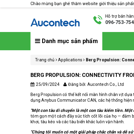
Chào mừng bạn ghé thăm website giới thiệu sản ph
Hỗ trợ bán hà
096-753-75
Danh mục sản phẩm
Trang chủ
Applications
Berg Propulsion: Conne
BERG PROPULSION: CONNECTIVITY FRO
25/09/2024
Đăng bởi: Aucontech Co., Ltd
Berg Propulsion có thể kết nối màn hình chân vịt dự
dụng Anybus Communicator CAN, các hệ thống hiện na
"Một con tàu di chuyển là một con tàu kiếm tiền. Một 
tóm gọn một cách đầy súc tích cốt lõi của họ — đảm 
khơi, tàu kéo và các tàu biển khác luôn vận hành.
"Chúng tôi muốn có một giải pháp chắc chắn và dễ sử