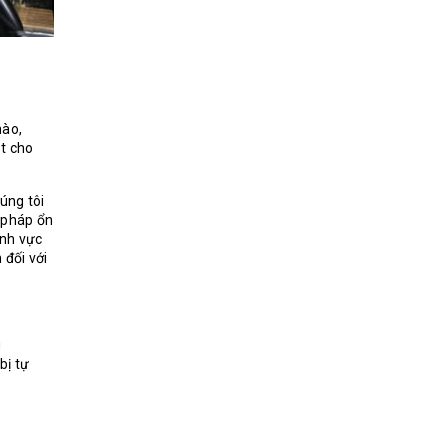
nào,
st cho
úng tôi
i pháp ổn
ĩnh vực
 đối với
g
bị tự