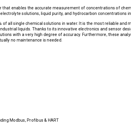
er that enables the accurate measurement of concentrations of chem
electrolyte solutions, liquid purity, and hydrocarbon concentrations i
 all single chemical solutions in water. It is the most reliable and 
ustrial liquids. Thanks to its innovative electronics and sensor desig
olutions with a very high degree of accuracy. Furthermore, these analy
rtually no maintenance is needed.
luding Modbus, Profibus & HART