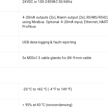
24VDC or 100-240VAC 50/60Hz
4-20mA outputs (2x), Alarm output (2x), RS485/RS42
using Modbus. Optional: 4-20mA input, Ethernet, HART
Profibus
USB data logging & fault reporting
5x M20x1.5 cable glands for Ø4-9 mm cable
-20 °C to +65 °C (-4 °F to 149 °F)
< 95% at 40 °C (noncondensing)