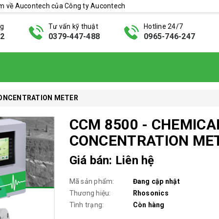
ẩm về Aucontech của Công ty Aucontech
ng
Tư vấn kỹ thuật
Hotline 24/7
42
0379-447-488
0965-746-247
CONCENTRATION METER
CCM 8500 - CHEMICA
CONCENTRATION ME
Giá bán: Liên hệ
Mã sản phẩm:
Đang cập nhật
Thương hiệu:
Rhosonics
Tình trạng:
Còn hàng