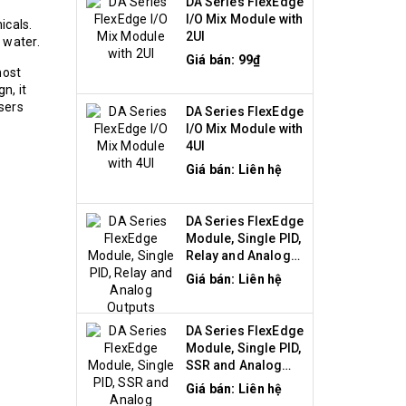
DA Series FlexEdge
I/O Mix Module with
icals.
2UI
n water.
Giá bán: 99₫
most
n, it
sers
DA Series FlexEdge
I/O Mix Module with
4UI
Giá bán: Liên hệ
DA Series FlexEdge
Module, Single PID,
Relay and Analog
Outputs
Giá bán: Liên hệ
DA Series FlexEdge
Module, Single PID,
SSR and Analog
Outputs
Giá bán: Liên hệ