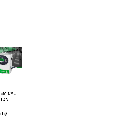
HEMICAL
TION
n hệ
IẾT