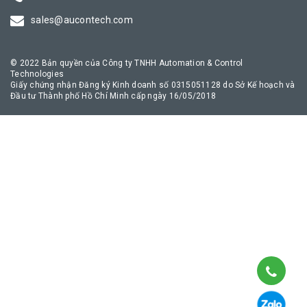
truyền thông công nghiệp an toàn, giúp quá trình chuyển đổi số
sales@aucontech.com
của doanh nghiệp diễn ra thuận lợi nhất.
© 2022 Bản quyền của Công ty TNHH Automation & Control
Technologies
Giấy chứng nhận Đăng ký Kinh doanh số 0315051128 do Sở Kế hoạch và
Đầu tư Thành phố Hồ Chí Minh cấp ngày 16/05/2018