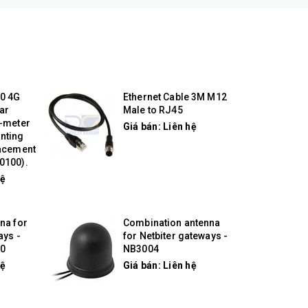
0 4G
Ethernet Cable 3M M12
ar
Male to RJ45
5-meter
Giá bán: Liên hệ
nting
lacement
0100).
hệ
na for
Combination antenna
ays -
for Netbiter gateways -
0
NB3004
hệ
Giá bán: Liên hệ