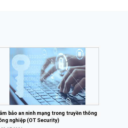
ảm bảo an ninh mạng trong truyền thông
So sánh
ông nghiệp (OT Security)
công ng