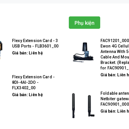
Phụ kiện
Flexy Extension Card - 3
FAC91201_000
USB Ports - FLB3601_00
Ewon 4G Cellul
Antenna With 
Giá bán: Liên hệ
Cable And Mou
Bracket. (Rep
for FAC90901_
Giá bán: Liên 
Flexy Extension Card -
8DI-4AI-2DO -
FLX3402_00
Foldable anten
Giá bán: Liên hệ
Netbiter gatew
FAC90901_000
Giá bán: Liên 