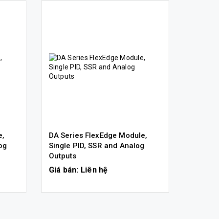
e,
DA Series FlexEdge Module,
DA Seri
og
Single PID, SSR and Analog
Dual PI
Outputs
Giá bán: Liên hệ
Giá bán
CHI TIẾT