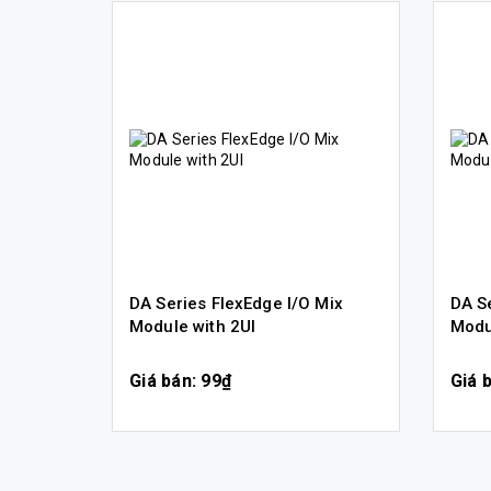
DA Series FlexEdge I/O Mix
DA Se
Module with 2UI
Modu
Giá bán: 99₫
Giá 
MUA HÀNG