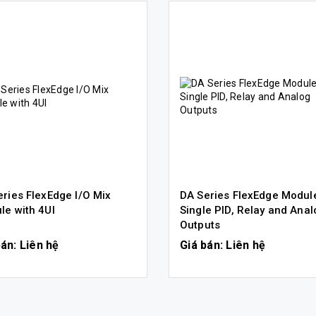
ries FlexEdge I/O Mix
DA Series FlexEdge Modul
le with 4UI
Single PID, Relay and Anal
Outputs
bán: Liên hệ
Giá bán: Liên hệ
CHI TIẾT
CHI TIẾT