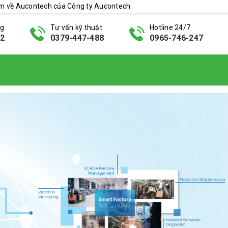
ẩm về Aucontech của Công ty Aucontech
ng
Tư vấn kỹ thuật
Hotline 24/7
42
0379-447-488
0965-746-247