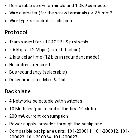
Removable screw terminals and 1 DB9 connector
Wire diameter (for the screw terminals): < 2.5 mm2
Wire type: stranded or solid core
Protocol
Transparent for all PROFIBUS protocols
9.6 kbps - 12 Mbps (auto detection)
2 bits delay time (12 bits in redundant mode)
No address required
Bus redundancy (selectable)
Delay time jitter: Max. ¼ Tbit
Backplane
4 Networks selectable with switches
10 Modules (positioned in the first 10 slots)
200 mA current consumption
Power supply: provided through the backplane
Compatible backplane units: 101-200011, 101-200012, 101-
200023, 101-200024, 101-200027