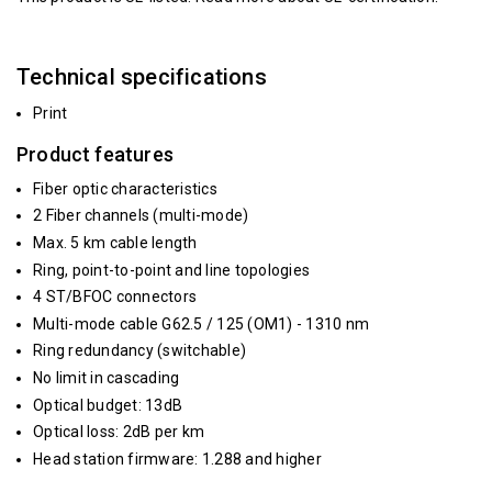
Technical specifications
Print
Product features
Fiber optic characteristics
2 Fiber channels (multi-mode)
Max. 5 km cable length
Ring, point-to-point and line topologies
4 ST/BFOC connectors
Multi-mode cable G62.5 / 125 (OM1) - 1310 nm
Ring redundancy (switchable)
No limit in cascading
Optical budget: 13dB
Optical loss: 2dB per km
Head station firmware: 1.288 and higher