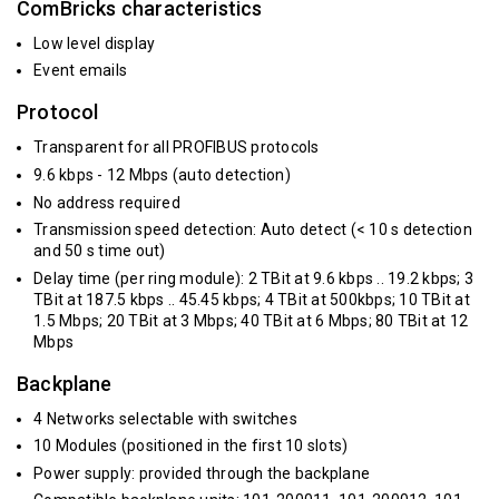
ComBricks characteristics
Low level display
Event emails
Protocol
Transparent for all PROFIBUS protocols
9.6 kbps - 12 Mbps (auto detection)
No address required
Transmission speed detection: Auto detect (< 10 s detection
and 50 s time out)
Delay time (per ring module): 2 TBit at 9.6 kbps .. 19.2 kbps; 3
TBit at 187.5 kbps .. 45.45 kbps; 4 TBit at 500kbps; 10 TBit at
1.5 Mbps; 20 TBit at 3 Mbps; 40 TBit at 6 Mbps; 80 TBit at 12
Mbps
Backplane
4 Networks selectable with switches
10 Modules (positioned in the first 10 slots)
Power supply: provided through the backplane