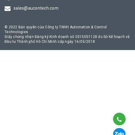
truyền thông công nghiệp an toàn, giúp quá trình chuyển đổi số
sales@aucontech.com
của doanh nghiệp diễn ra thuận lợi nhất.
© 2022 Bản quyền của Công ty TNHH Automation & Control
Technologies
Giấy chứng nhận Đăng ký Kinh doanh số 0315051128 do Sở Kế hoạch và
Đầu tư Thành phố Hồ Chí Minh cấp ngày 16/05/2018