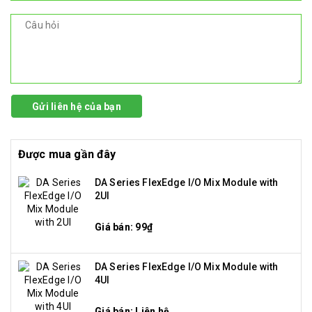
Gửi liên hệ của bạn
Được mua gần đây
DA Series FlexEdge I/O Mix Module with
2UI
Giá bán: 99₫
DA Series FlexEdge I/O Mix Module with
4UI
Giá bán: Liên hệ