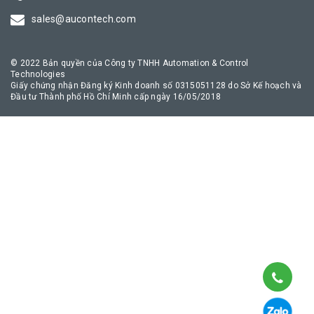
truyền thông công nghiệp an toàn, giúp quá trình chuyển đổi số
sales@aucontech.com
của doanh nghiệp diễn ra thuận lợi nhất.
© 2022 Bản quyền của Công ty TNHH Automation & Control
Technologies
Giấy chứng nhận Đăng ký Kinh doanh số 0315051128 do Sở Kế hoạch và
Đầu tư Thành phố Hồ Chí Minh cấp ngày 16/05/2018