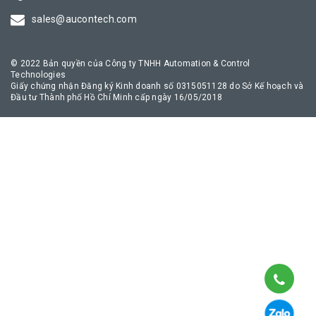
truyền thông công nghiệp an toàn, giúp quá trình chuyển đổi số
sales@aucontech.com
của doanh nghiệp diễn ra thuận lợi nhất.
© 2022 Bản quyền của Công ty TNHH Automation & Control
Technologies
Giấy chứng nhận Đăng ký Kinh doanh số 0315051128 do Sở Kế hoạch và
Đầu tư Thành phố Hồ Chí Minh cấp ngày 16/05/2018