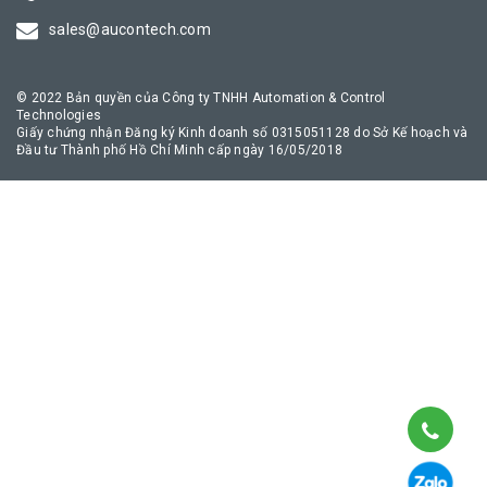
truyền thông công nghiệp an toàn, giúp quá trình chuyển đổi số
sales@aucontech.com
của doanh nghiệp diễn ra thuận lợi nhất.
© 2022 Bản quyền của Công ty TNHH Automation & Control
Technologies
Giấy chứng nhận Đăng ký Kinh doanh số 0315051128 do Sở Kế hoạch và
Đầu tư Thành phố Hồ Chí Minh cấp ngày 16/05/2018