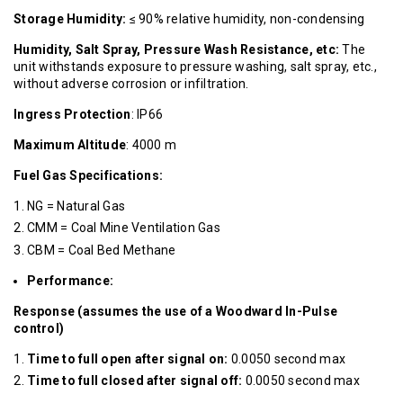
Storage Humidity:
≤ 90% relative humidity, non-condensing
Humidity, Salt Spray, Pressure Wash Resistance, etc:
The
unit withstands exposure to pressure washing, salt spray, etc.,
without adverse corrosion or infiltration.
Ingress Protection
: IP66
Maximum Altitude
: 4000 m
Fuel Gas Specifications:
NG = Natural Gas
CMM = Coal Mine Ventilation Gas
CBM = Coal Bed Methane
Performance:
Response (assumes the use of a Woodward In-Pulse
control)
Time to full open after signal on:
0.0050 second max
Time to full closed after signal off:
0.0050 second max