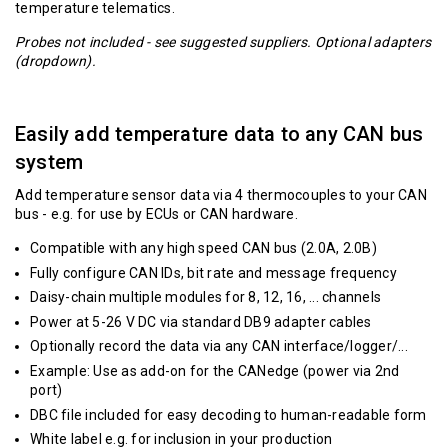
temperature telematics.
Probes not included - see
suggested suppliers
. Optional adapters
(dropdown).
Easily add temperature data to any CAN bus
system
Add temperature sensor data via 4 thermocouples to your CAN
bus - e.g. for use by ECUs or CAN hardware.
Compatible with any high speed CAN bus (2.0A, 2.0B)
Fully configure CAN IDs, bit rate and message frequency
Daisy-chain multiple modules for 8, 12, 16, ... channels
Power at 5-26 V DC via standard
DB9 adapter cables
Optionally record the data via any CAN interface/logger/...
Example: Use as add-on for the
CANedge
(power via 2nd
port)
DBC file included for easy decoding to human-readable form
White label e.g. for inclusion in your production