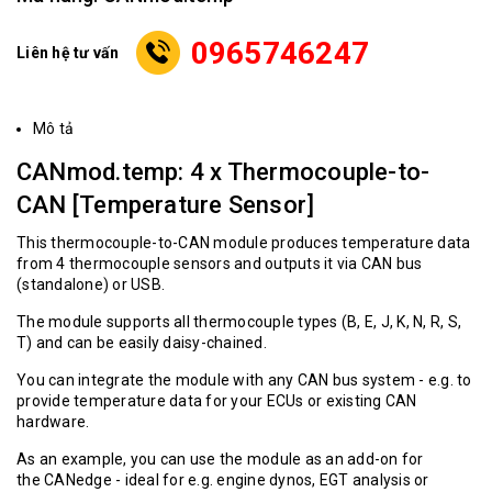
0965746247
Liên hệ tư vấn
Mô tả
CANmod.temp: 4 x Thermocouple-to-
CAN [Temperature Sensor]
This thermocouple-to-CAN module produces temperature data
from 4 thermocouple sensors and outputs it via CAN bus
(standalone) or USB.
The module supports all thermocouple types (B, E, J, K, N, R, S,
T) and can be easily daisy-chained.
You can integrate the module with any CAN bus system - e.g. to
provide temperature data for your ECUs or existing CAN
hardware.
As an example, you can use the module as an add-on for
the
CANedge
- ideal for e.g. engine dynos, EGT analysis or