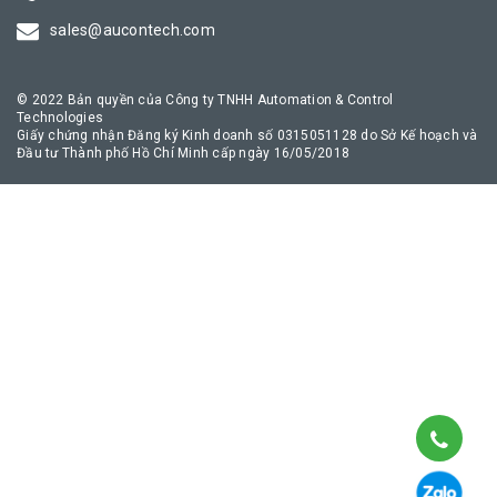
truyền thông công nghiệp an toàn, giúp quá trình chuyển đổi số
sales@aucontech.com
của doanh nghiệp diễn ra thuận lợi nhất.
© 2022 Bản quyền của Công ty TNHH Automation & Control
Technologies
Giấy chứng nhận Đăng ký Kinh doanh số 0315051128 do Sở Kế hoạch và
Đầu tư Thành phố Hồ Chí Minh cấp ngày 16/05/2018