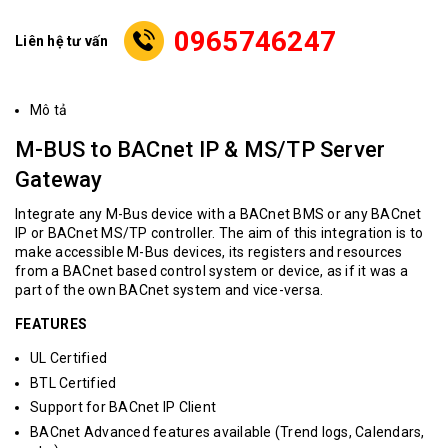
0965746247
Liên hệ tư vấn
Mô tả
M-BUS to BACnet IP & MS/TP Server
Gateway
Integrate any M-Bus device with a BACnet BMS or any BACnet
IP or BACnet MS/TP controller. The aim of this integration is to
make accessible M-Bus devices, its registers and resources
from a BACnet based control system or device, as if it was a
part of the own BACnet system and vice-versa.
FEATURES
UL Certified
BTL Certified
Support for BACnet IP Client
BACnet Advanced features available (Trend logs, Calendars,