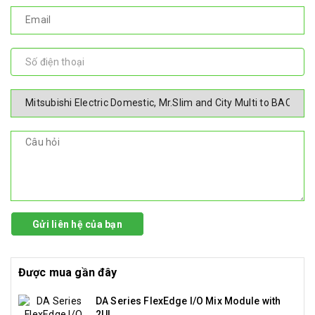
Gửi liên hệ của bạn
Được mua gần đây
DA Series FlexEdge I/O Mix Module with
2UI