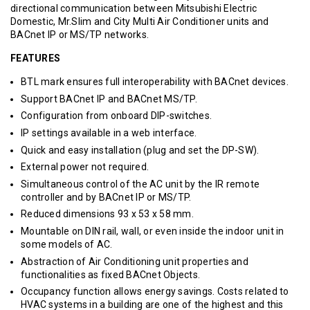
directional communication between Mitsubishi Electric
Domestic, Mr.Slim and City Multi Air Conditioner units and
BACnet IP or MS/TP networks.
FEATURES
BTL mark ensures full interoperability with BACnet devices.
Support BACnet IP and BACnet MS/TP.
Configuration from onboard DIP-switches.
IP settings available in a web interface.
Quick and easy installation (plug and set the DP-SW).
External power not required.
Simultaneous control of the AC unit by the IR remote
controller and by BACnet IP or MS/TP.
Reduced dimensions 93 x 53 x 58 mm.
Mountable on DIN rail, wall, or even inside the indoor unit in
some models of AC.
Abstraction of Air Conditioning unit properties and
functionalities as fixed BACnet Objects.
Occupancy function allows energy savings. Costs related to
HVAC systems in a building are one of the highest and this